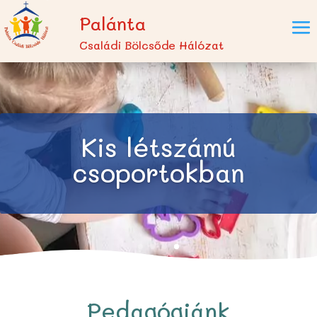
Palánta
Családi Bölcsőde Hálózat
Kis létszámú
csoportokban
Pedagógiánk