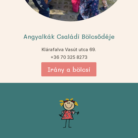
Angyalkák Családi Bölcsődéje
Klárafalva Vasút utca 69.
+36 70 325 8273
Irány a bölcsi