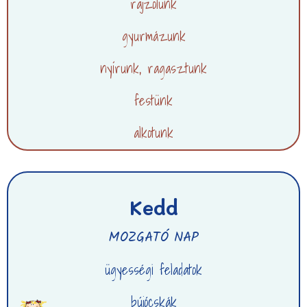
rajzolunk
gyurmázunk
nyírunk, ragasztunk
festünk
alkotunk
Kedd
MOZGATÓ NAP
ügyességi feladatok
bújócskák