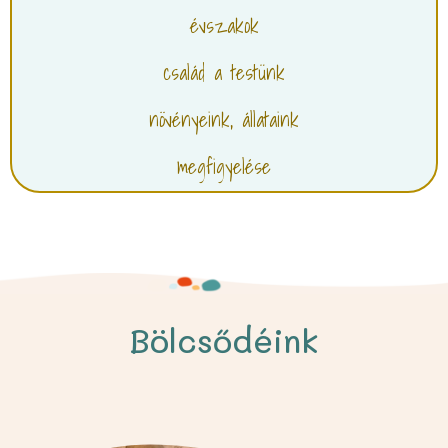
évszakok
család a testünk
növényeink, állataink
megfigyelése
Bölcsődéink