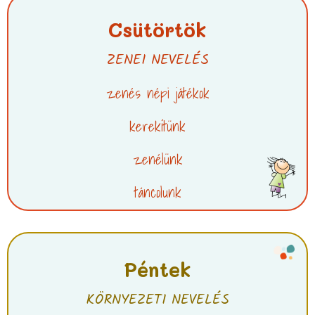
Csütörtök
ZENEI NEVELÉS
zenés népi játékok
kerekítünk
zenélünk
táncolunk
Péntek
KÖRNYEZETI NEVELÉS